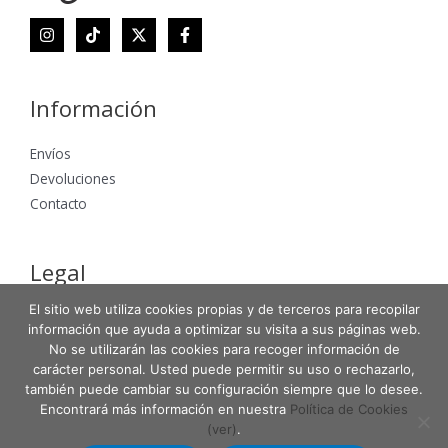
Información
Envíos
Devoluciones
Contacto
Legal
El sitio web utiliza cookies propias y de terceros para recopilar
Aviso Legal
información que ayuda a optimizar su visita a sus páginas web.
Política de Privacidad
No se utilizarán las cookies para recoger información de
Política de Cookies
carácter personal. Usted puede permitir su uso o rechazarlo,
también puede cambiar su configuración siempre que lo desee.
Encontrará más información en nuestra
Política de Cookies
(ver)
.