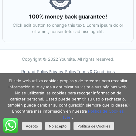
100% money back guarantee!
Click edit button to change this text. Lorem ipsum dolor
sit amet, consectetur adipiscing elit.
Copyright © 2022 Yoursite. All rights reserved.
Refund Policy
Privacy Policy
Terms & Conditions
El sitio web utiliza cookies propias y de terceros para recopilar
información que ayuda a optimizar su visita a sus páginas web.
No se utilizarán las cookies para recoger información de
carácter personal. Usted puede permitir su uso o rechazarlo,
también puede cambiar su configuración siempre que lo desee.
Encontrará más información en nuestra
Política de Cookies
(ver)
.
Acepto
No acepto
Política de Cookies