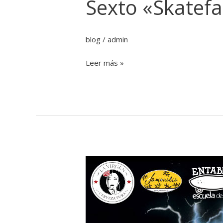
Sexto «Skatefa
blog
/
admin
Leer más »
Back
to
skatefari