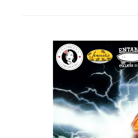
Sexto
«Skatefari»
Video