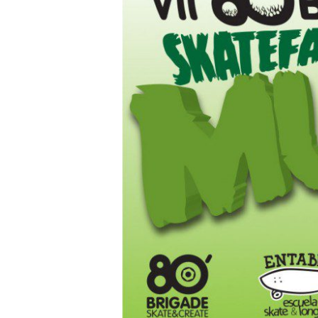
Skatefari
Mutante