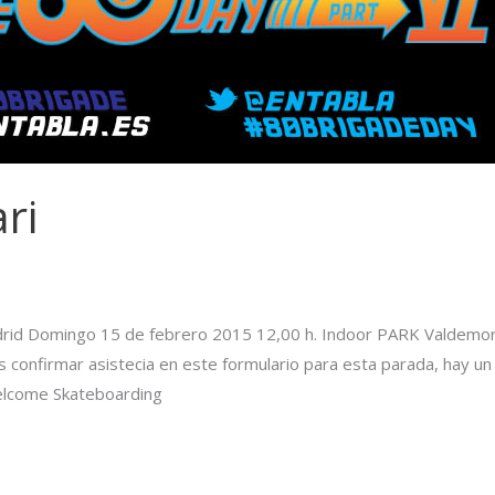
ri
drid Domingo 15 de febrero 2015 12,00 h. Indoor PARK Valdemoro 
confirmar asistecia en este formulario para esta parada, hay un
Welcome Skateboarding