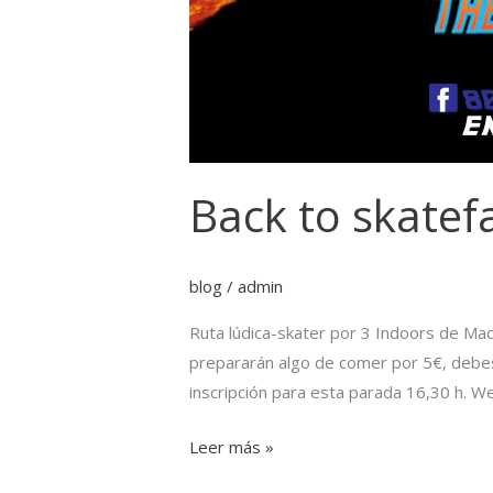
Back to skatefa
blog
/
admin
Ruta lúdica-skater por 3 Indoors de Ma
prepararán algo de comer por 5€, debes 
inscripción para esta parada 16,30 h. 
Leer más »