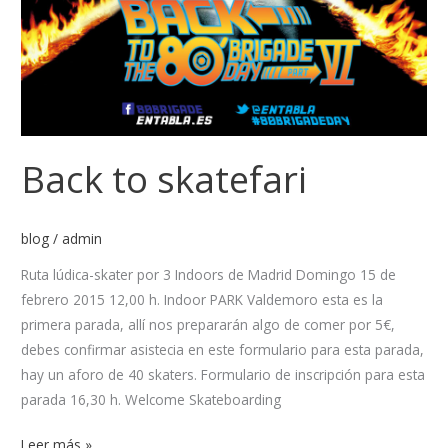
Back to skatefari
blog
/
admin
Ruta lúdica-skater por 3 Indoors de Madrid Domingo 15 de
febrero 2015 12,00 h. Indoor PARK Valdemoro esta es la
primera parada, allí nos prepararán algo de comer por 5€,
debes confirmar asistecia en este formulario para esta parada,
hay un aforo de 40 skaters. Formulario de inscripción para esta
parada 16,30 h. Welcome Skateboarding
Leer más »