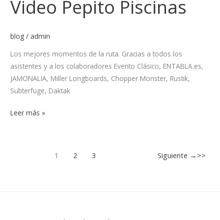
Video Pepito Piscinas
Video
Pepito
Piscinas
blog
/
admin
Los mejores momentos de la ruta. Gracias a todos los
asistentes y a los colaboradores Evento Clásico, ENTABLA.es,
JAMONALIA, Miller Longboards, Chopper Monster, Rustik,
Subterfuge, Daktak
Leer más »
1
2
3
Siguiente
→