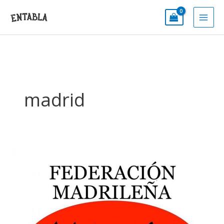
Ir
al
contenido
madrid
Federación
Madrileña
de
Patinaje