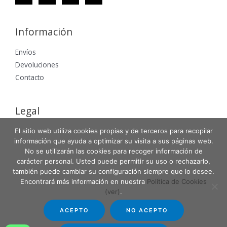
Información
Envíos
Devoluciones
Contacto
Legal
Aviso Legal
El sitio web utiliza cookies propias y de terceros para recopilar
información que ayuda a optimizar su visita a sus páginas web.
Política de Privacidad
No se utilizarán las cookies para recoger información de
Política de Cookies
carácter personal. Usted puede permitir su uso o rechazarlo,
también puede cambiar su configuración siempre que lo desee.
Encontrará más información en nuestra
Política de Cookies
(ver)
.
Copyright © 2026 Entabla Clases de skate en Madrid
ACEPTO
NO ACEPTO