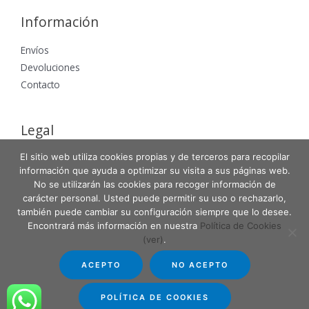
Información
Envíos
Devoluciones
Contacto
Legal
El sitio web utiliza cookies propias y de terceros para recopilar
Aviso Legal
información que ayuda a optimizar su visita a sus páginas web.
Política de Privacidad
No se utilizarán las cookies para recoger información de
Política de Cookies
carácter personal. Usted puede permitir su uso o rechazarlo,
también puede cambiar su configuración siempre que lo desee.
Encontrará más información en nuestra
Política de Cookies
(ver)
.
Copyright © 2026 Entabla Clases de skate en Madrid
ACEPTO
NO ACEPTO
Powered by Entabla Clases de skate en Madrid
POLÍTICA DE COOKIES