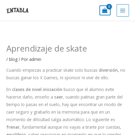
Ir
al
contenido
Aprendizaje de skate
/
blog
/ Por
admin
Cuando empiezas a practicar skate solo buscas
diversión
, no
buscas ganar los X Games, ni sponsor ni vivir de ello.
En
clases de nivel iniciación
busco que el alumno evite
hacerse daño, enseño a
caer
, cuando patinas gran parte del
tiempo lo pasas en el suelo, hay que encontrar un modo de
caer seguro y grabarlo en la memoria para que en un
momento de dificultad salga automático. Lo siguiente es
frenar
, fundamental aunque no vayas a tirarte por cuestas,
equilibrio
, saber reaccionar en momento en que lo pierdes,