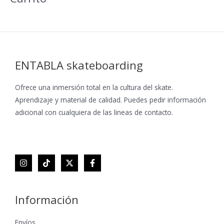
c
a
t
e
g
ENTABLA skateboarding
o
Ofrece una inmersión total en la cultura del skate.
r
Aprendizaje y material de calidad. Puedes pedir información
í
adicional con cualquiera de las lineas de contacto.
a
Información
Envíos