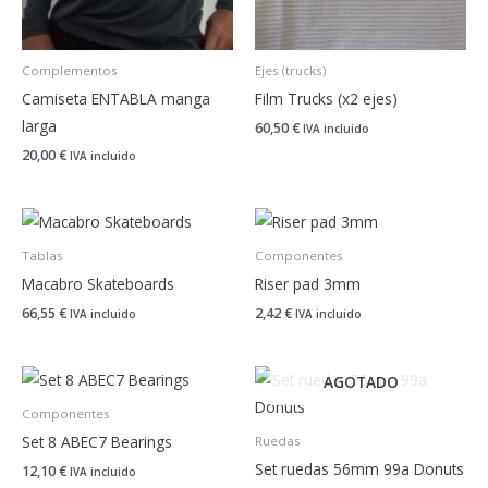
Complementos
Ejes (trucks)
Camiseta ENTABLA manga
Film Trucks (x2 ejes)
larga
60,50
€
IVA incluido
20,00
€
IVA incluido
Tablas
Componentes
Macabro Skateboards
Riser pad 3mm
66,55
€
2,42
€
IVA incluido
IVA incluido
AGOTADO
Componentes
Set 8 ABEC7 Bearings
Ruedas
Set ruedas 56mm 99a Donuts
12,10
€
IVA incluido