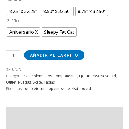
8.25" x 32.25"
8.50" x 32.50"
8.75" x 32.50"
Gráfico
Aniversario X
Sleepy Fat Cat
AÑADIR AL CARRITO
SKU:
N/D
Categorías:
Complementos
,
Componentes
,
Ejes (trucks)
,
Novedad
,
Outlet
,
Ruedas
,
Skate
,
Tablas
Etiquetas:
completo
,
monopatin
,
skate
,
skateboard
Descripción
Información adicional