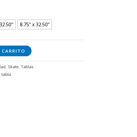
 32.50"
8.75" x 32.50"
 CARRITO
dad
,
Skate
,
Tablas
,
tabla