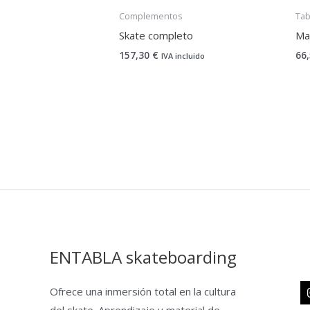
Complementos
Tab
Skate completo
Ma
157,30
€
66
IVA incluido
ENTABLA skateboarding
Ofrece una inmersión total en la cultura
del skate. Aprendizaje y material de