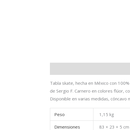
Descripción
Información adicional
Tabla skate, hecha en México con 100%
de Sergio F. Carnero en colores flúor, c
Disponible en varias medidas, cóncavo 
Peso
1,15 kg
Dimensiones
83 × 23 × 5 cm