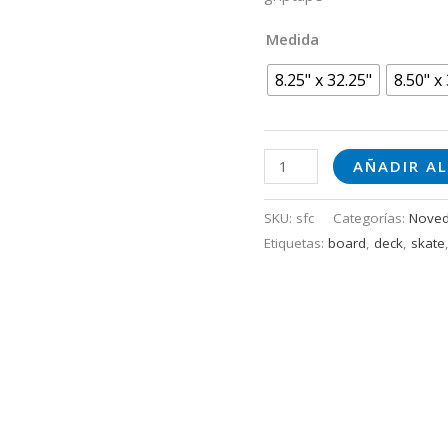
Medida
8.25" x 32.25"
8.50" x
AÑADIR AL
SKU:
sfc
Categorías:
Nove
Etiquetas:
board
,
deck
,
skate