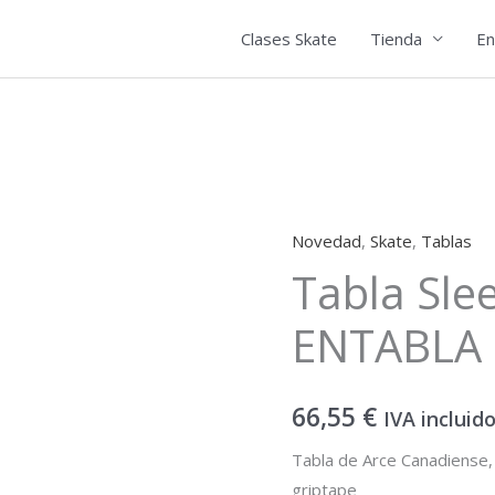
Clases Skate
Tienda
En
Novedad
,
Skate
,
Tablas
Tabla
Tabla Sle
Sleepy
Fat
ENTABLA
Cat
ENTABLA
cantidad
66,55
€
IVA incluid
Tabla de Arce Canadiense, 
griptape