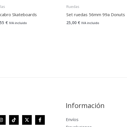
las
Ruedas
cabro Skateboards
Set ruedas 56mm 99a Donuts
,55
€
25,00
€
IVA incluido
IVA incluido
Información
Envíos
Devoluciones