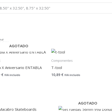
 8.50" x 32.50", 8.75" x 32.50"
os…
AGOTADO
t
Componentes
a X Aniversario ENTABLA
T-tool
9
€
10,89
€
IVA incluido
IVA incluido
AGOTADO