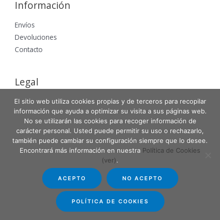
Información
Envíos
Devoluciones
Contacto
Legal
Aviso Legal
El sitio web utiliza cookies propias y de terceros para recopilar
información que ayuda a optimizar su visita a sus páginas web.
Política de Privacidad
No se utilizarán las cookies para recoger información de
Política de Cookies
carácter personal. Usted puede permitir su uso o rechazarlo,
también puede cambiar su configuración siempre que lo desee.
Encontrará más información en nuestra
Política de Cookies
(ver)
.
Copyright © 2026 Entabla Clases de skate en Madrid
ACEPTO
NO ACEPTO
Powered by Entabla Clases de skate en Madrid
POLÍTICA DE COOKIES