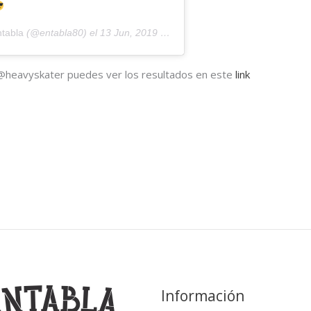
ntabla
(@entabla80) el
13 Jun, 2019 a las 11:31 PDT
@heavyskater puedes ver los resultados en este
link
Información