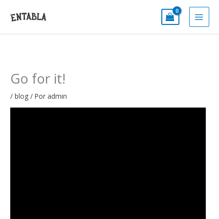
Ir
al
contenido
Go for it!
/
blog
/ Por
admin