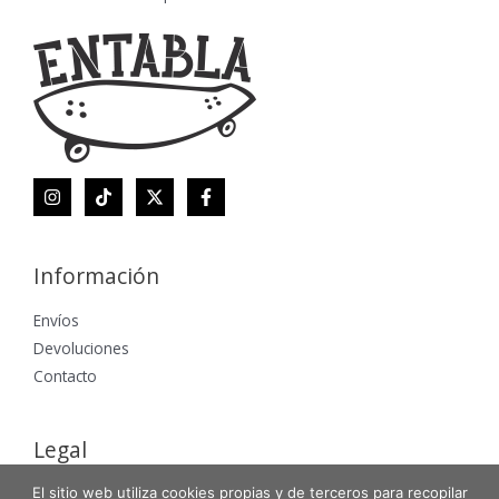
Información
Envíos
Devoluciones
Contacto
Legal
El sitio web utiliza cookies propias y de terceros para recopilar
Aviso Legal