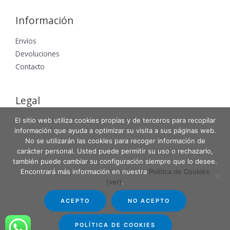
Información
Envíos
Devoluciones
Contacto
Legal
El sitio web utiliza cookies propias y de terceros para recopilar
Aviso Legal
información que ayuda a optimizar su visita a sus páginas web.
Política de Privacidad
No se utilizarán las cookies para recoger información de
Política de Cookies
carácter personal. Usted puede permitir su uso o rechazarlo,
también puede cambiar su configuración siempre que lo desee.
Encontrará más información en nuestra
Política de Cookies
(ver)
.
Copyright © 2026 Entabla Clases de skate en Madrid
ACEPTO
NO ACEPTO
Powered by Entabla Clases de skate en Madrid
POLÍTICA DE COOKIES