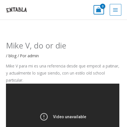
Ir
al
contenido
Mike V, do or die
/
blog
/ Por
admin
Mike V para mi es una referencia desde que empecé a patinar,
y actualmente lo sigue siendo, con un estilo old school
particular.