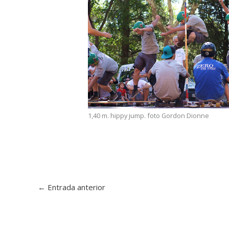
1,40 m. hippy jump. foto Gordon Dionne
←
Entrada anterior