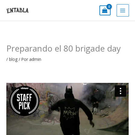
Ir
al
contenido
Preparando el 80 brigade day
/
blog
/ Por
admin