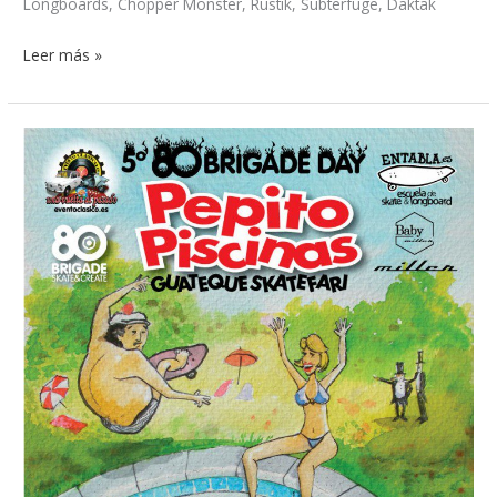
Longboards, Chopper Monster, Rustik, Subterfuge, Daktak
Leer más »
80
Brigade
Day
2014
(Ruta)