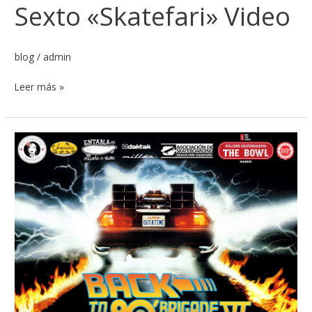
Sexto «Skatefari» Video
blog
/
admin
Leer más »
Back
to
skatefari