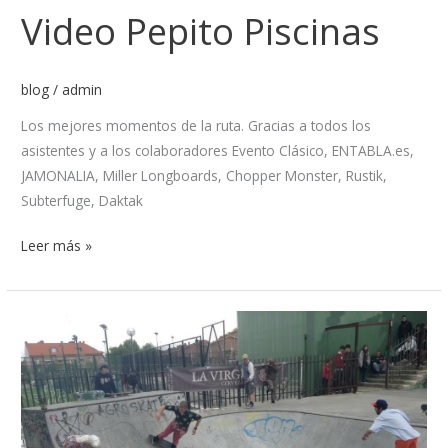
Video Pepito Piscinas
Video
Pepito
Piscinas
blog
/
admin
Los mejores momentos de la ruta. Gracias a todos los
asistentes y a los colaboradores Evento Clásico, ENTABLA.es,
JAMONALIA, Miller Longboards, Chopper Monster, Rustik,
Subterfuge, Daktak
Leer más »
Pepito
Piscinas
guateque
skatefari