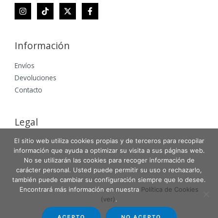
Información
Envíos
Devoluciones
Contacto
Legal
Aviso Legal
El sitio web utiliza cookies propias y de terceros para recopilar
información que ayuda a optimizar su visita a sus páginas web.
Política de Privacidad
No se utilizarán las cookies para recoger información de
Política de Cookies
carácter personal. Usted puede permitir su uso o rechazarlo,
también puede cambiar su configuración siempre que lo desee.
Encontrará más información en nuestra
Política de Cookies
(ver)
.
Copyright © 2026 Entabla Clases de skate en Madrid
ACEPTO
NO ACEPTO