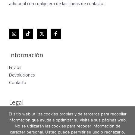
adicional con cualquiera de las lineas de contacto.
Información
Envíos
Devoluciones
Contacto
Legal
El sitio web utiliza cookies propias y de terceros para recopilar
Aviso Legal
información que ayuda a optimizar su visita a sus páginas web.
Política de Privacidad
No se utilizarán las cookies para recoger información de
Política de Cookies
carácter personal. Usted puede permitir su uso o rechazarlo,