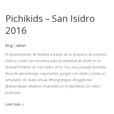
Pichikids
–
Pichikids – San Isidro
San
Isidro
2016
2016
blog
/
admin
El Ayuntamiento de Madrid a través de la empresa de eventos
Kideoo contó con nosotros para la actividad de skate en el
festival Pichikids en San Isidro 2016. Fue una jornada divertida
llena de aprendizaje, superación, juegos con skate y hasta un
simulador de skate virtual. #hungryhippo #tragabolas
@divernautas #kideoo #sanisidro2016 #pichikids Un vídeo
publicado
Leer más »