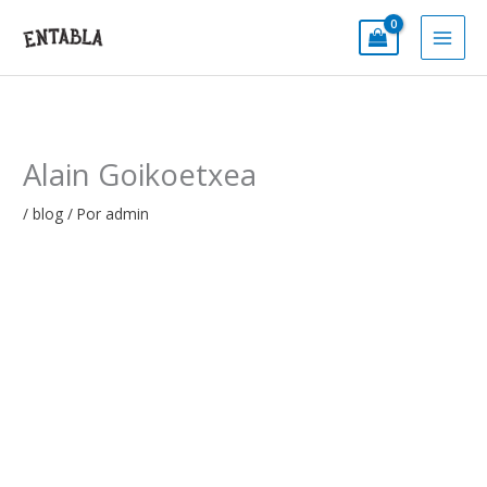
Ir
al
contenido
Alain Goikoetxea
/
blog
/ Por
admin