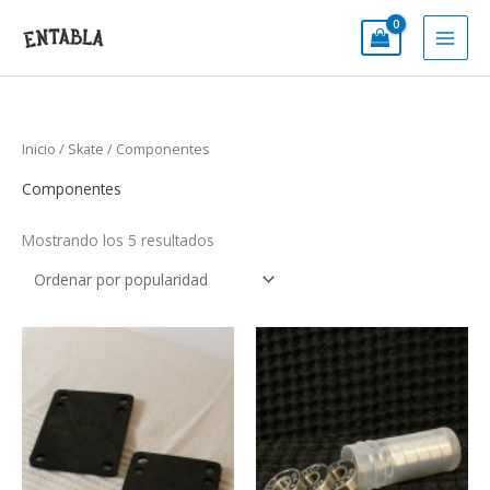
Ir
al
contenido
Inicio
/
Skate
/ Componentes
Componentes
Mostrando los 5 resultados