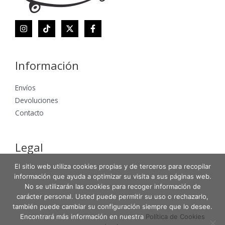
Información
Envíos
Devoluciones
Contacto
Legal
El sitio web utiliza cookies propias y de terceros para recopilar
Aviso Legal
información que ayuda a optimizar su visita a sus páginas web.
Política de Privacidad
No se utilizarán las cookies para recoger información de
Política de Cookies
carácter personal. Usted puede permitir su uso o rechazarlo,
también puede cambiar su configuración siempre que lo desee.
Encontrará más información en nuestra
Política de Cookies