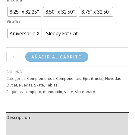
8.25" x 32.25"
8.50" x 32.50"
8.75" x 32.50"
Gráfico
Aniversario X
Sleepy Fat Cat
AÑADIR AL CARRITO
SKU:
N/D
Categorías:
Complementos
,
Componentes
,
Ejes (trucks)
,
Novedad
,
Outlet
,
Ruedas
,
Skate
,
Tablas
Etiquetas:
completo
,
monopatin
,
skate
,
skateboard
Descripción
Información adicional