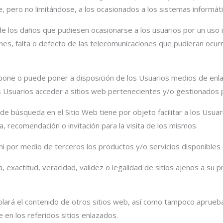
e, pero no limitándose, a los ocasionados a los sistemas informáti
 los daños que pudiesen ocasionarse a los usuarios por un uso in
es, falta o defecto de las telecomunicaciones que pudieran ocurri
pone o puede poner a disposición de los Usuarios medios de enlac
 Usuarios acceder a sitios web pertenecientes y/o gestionados 
de búsqueda en el Sitio Web tiene por objeto facilitar a los Usua
, recomendación o invitación para la visita de los mismos.
 ni por medio de terceros los productos y/o servicios disponibles 
a, exactitud, veracidad, validez o legalidad de sitios ajenos a s
olará el contenido de otros sitios web, así como tampoco aprueba
e en los referidos sitios enlazados.