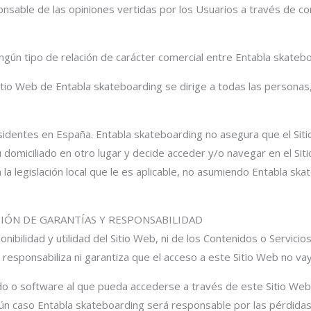
onsable de las opiniones vertidas por los Usuarios a través de c
gún tipo de relación de carácter comercial entre Entabla skatebo
Sitio Web de Entabla skateboarding se dirige a todas las persona
esidentes en España. Entabla skateboarding no asegura que el Sit
su domiciliado en otro lugar y decide acceder y/o navegar en el Si
la legislación local que le es aplicable, no asumiendo Entabla sk
USIÓN DE GARANTÍAS Y RESPONSABILIDAD
nibilidad y utilidad del Sitio Web, ni de los Contenidos o Servicio
responsabiliza ni garantiza que el acceso a este Sitio Web no vay
o o software al que pueda accederse a través de este Sitio Web,
ún caso Entabla skateboarding será responsable por las pérdidas, 