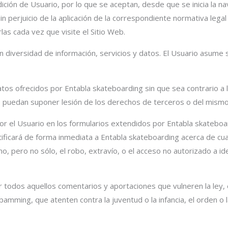
ición de Usuario, por lo que se aceptan, desde que se inicia la na
in perjuicio de la aplicación de la correspondiente normativa lega
las cada vez que visite el Sitio Web.
 diversidad de información, servicios y datos. El Usuario asume s
atos ofrecidos por Entabla skateboarding sin que sea contrario a l
o puedan suponer lesión de los derechos de terceros o del mismo
por el Usuario en los formularios extendidos por Entabla skateboa
otificará de forma inmediata a Entabla skateboarding acerca de cu
o, pero no sólo, el robo, extravío, o el acceso no autorizado a id
 todos aquellos comentarios y aportaciones que vulneren la ley, 
amming, que atenten contra la juventud o la infancia, el orden o la