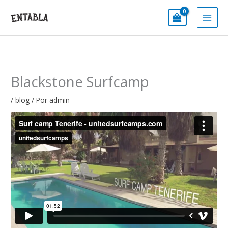
Ir
al
contenido
Blackstone Surfcamp
/
blog
/ Por
admin