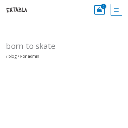
Ir
al
contenido
born to skate
/
blog
/ Por
admin