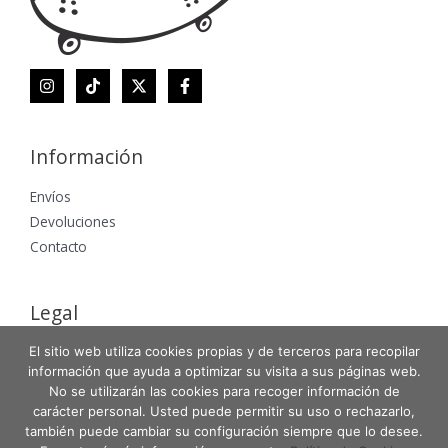
Información
Envíos
Devoluciones
Contacto
Legal
El sitio web utiliza cookies propias y de terceros para recopilar
Aviso Legal
información que ayuda a optimizar su visita a sus páginas web.
Política de Privacidad
No se utilizarán las cookies para recoger información de
Política de Cookies
carácter personal. Usted puede permitir su uso o rechazarlo,
también puede cambiar su configuración siempre que lo desee.