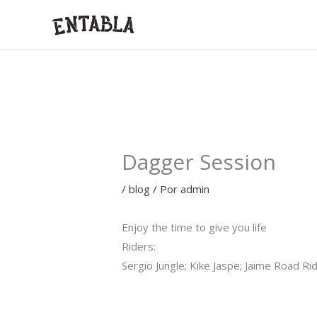
Ir
al
contenido
Dagger Session
/
blog
/ Por
admin
Enjoy the time to give you life
Riders:
Sergio Jungle; Kike Jaspe; Jaime Road Ri