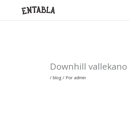
Ir
al
contenido
Downhill vallekano
/
blog
/ Por
admin