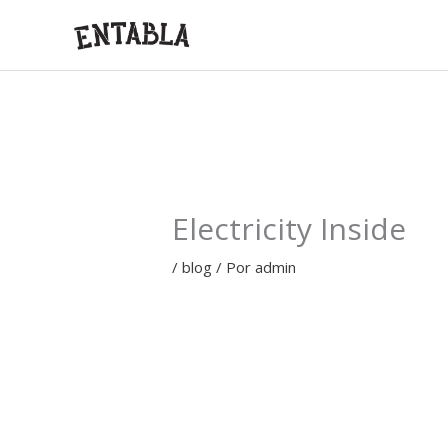
Ir
al
contenido
Electricity Inside
/
blog
/ Por
admin