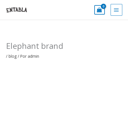
Ir
al
contenido
Elephant brand
/
blog
/ Por
admin