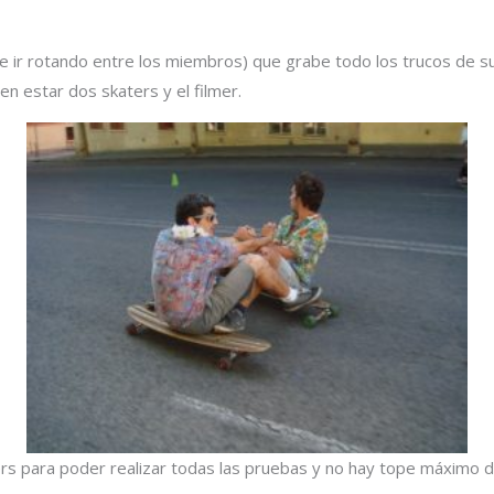
e ir rotando entre los miembros) que grabe todo los trucos de s
n estar dos skaters y el filmer.
rs para poder realizar todas las pruebas y no hay tope máximo d