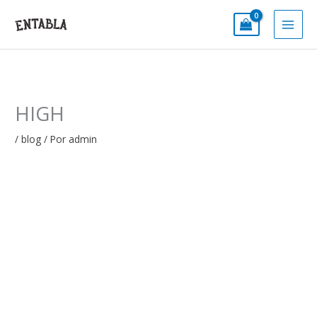
Ir
al
contenido
HIGH
/
blog
/ Por
admin