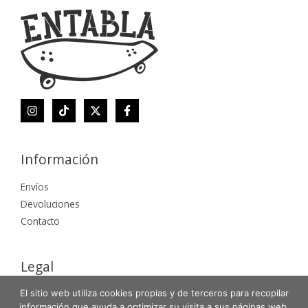
Información
Envíos
Devoluciones
Contacto
Legal
El sitio web utiliza cookies propias y de terceros para recopilar
Aviso Legal
información que ayuda a optimizar su visita a sus páginas web.