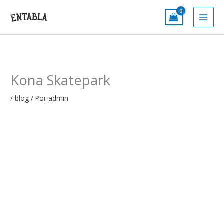
Ir
al
contenido
Kona Skatepark
/
blog
/ Por
admin