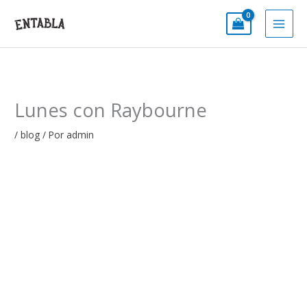
Ir
al
contenido
Lunes con Raybourne
/
blog
/ Por
admin