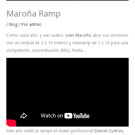
Maroña Ramp
/
blog
/ Por
admin
Como cada año, y van cuatro,
Iván Maroño
abre sus dominios
con un vertical de 3 x 10 metros y miniramp de 1 x 10 para una
competición, concentración, BBQ, fiesta….
Este año visitó la rampa el skater profesional
Daniel Cuervo
,