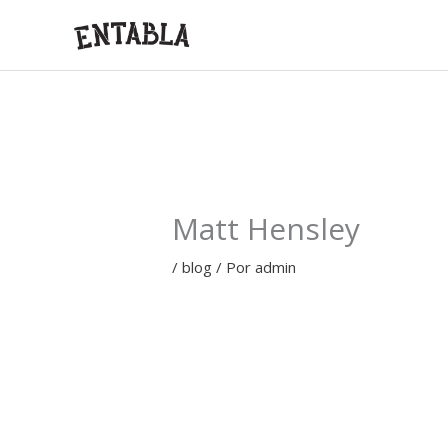
Ir
al
contenido
Matt Hensley
/
blog
/ Por
admin