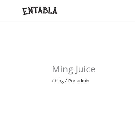
Ir
al
contenido
Ming Juice
/
blog
/ Por
admin