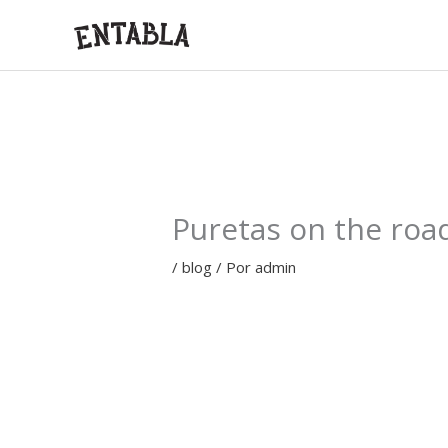
Ir
al
contenido
Puretas on the roa
/
blog
/ Por
admin