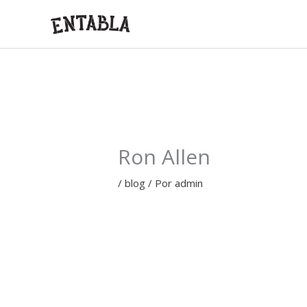
Ir
al
contenido
Ron Allen
/
blog
/ Por
admin