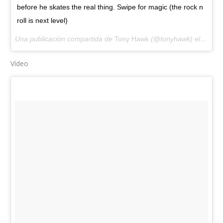
before he skates the real thing. Swipe for magic (the rock n
roll is next level)
Una publicación compartida de
Tony Hawk
(@tonyhawk) el
25 Abr
Vídeo