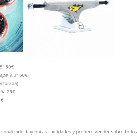
75″
50€
hape
‘ 9,0″
60€
erforada)
99a
25€
5€
ersonalizado, hay pocas cantidades y prefiero vender sobre todo