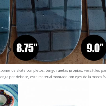
isponer de skate completos, tengo
ruedas propias
, versátiles par
 ponga por delante, este material montado con ejes de la marca f