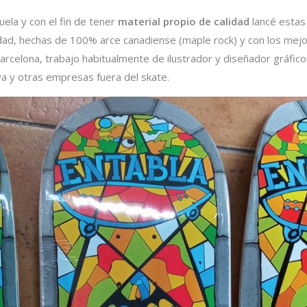
uela y con el fin de tener
material propio de calidad
lancé estas
dad, hechas de 100% arce canadiense (maple rock) y con los me
arcelona, trabajo habitualmente de ilustrador y diseñador gráfi
a y otras empresas fuera del skate.