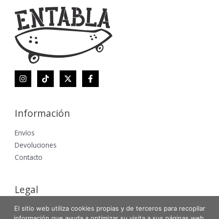
Información
Envíos
Devoluciones
Contacto
Legal
El sitio web utiliza cookies propias y de terceros para recopilar
Aviso Legal
información que ayuda a optimizar su visita a sus páginas web.