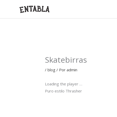
Ir
al
contenido
Skatebirras
/
blog
/ Por
admin
Loading the player …
Puro estilo Thrasher