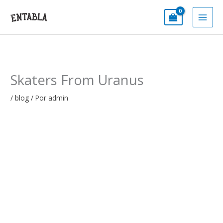
Ir
al
contenido
Skaters From Uranus
/
blog
/ Por
admin