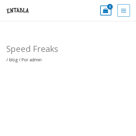
Ir
al
contenido
Speed Freaks
/
blog
/ Por
admin