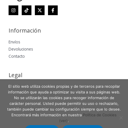
Información
Envíos
Devoluciones
Contacto
Legal
Aviso Legal
El sitio web utiliza cookies propias y de terceros para recopilar
información que ayuda a optimizar su visita a sus páginas web.
Política de Privacidad
No se utilizarán las cookies para recoger información de
Política de Cookies
carácter personal. Usted puede permitir su uso o rechazarlo,
también puede cambiar su configuración siempre que lo desee.
Encontrará más información en nuestra
Política de Cookies
(ver)
.