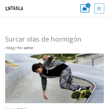
Ir
al
contenido
Surcar olas de hormigón
/
blog
/ Por
admin