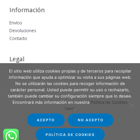
Información
Envíos
Devoluciones
Contacto
Legal
El sitio web utiliza cookies propias y de terceros para recopilar
Aviso Legal
información que ayuda a optimizar su visita a sus páginas web.
Política de Privacidad
No se utilizarán las cookies para recoger información de
Política de Cookies
carácter personal. Usted puede permitir su uso o rechazarlo,
también puede cambiar su configuración siempre que lo desee.
Encontrará más información en nuestra
Política de Cookies
(ver)
.
Copyright © 2026 Entabla Clases de skate en Madrid
ACEPTO
NO ACEPTO
Powered by Entabla Clases de skate en Madrid
POLÍTICA DE COOKIES