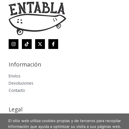
Información
Envíos
Devoluciones
Contacto
Legal
Aviso Legal
El sitio web utiliza cookies propias y de terceros para recopilar
información que ayuda a optimizar su visita a sus páginas web.
Política de Privacidad