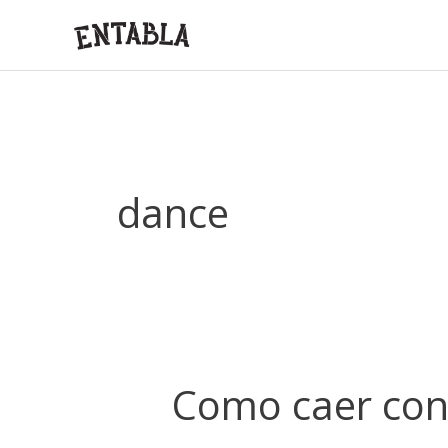
Ir
al
contenido
dance
Como caer con 
Como
caer
con